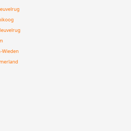
Heuvelrug
nikoog
Heuvelrug
m
n-Wieden
merland