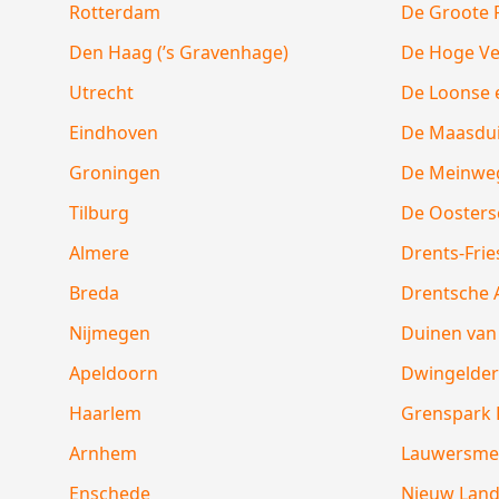
Rotterdam
De Groote 
Den Haag (’s Gravenhage)
De Hoge V
Utrecht
De Loonse 
Eindhoven
De Maasdu
Groningen
De Meinwe
Tilburg
De Oosters
Almere
Drents-Fri
Breda
Drentsche 
Nijmegen
Duinen van 
Apeldoorn
Dwingelder
Haarlem
Grenspark 
Arnhem
Lauwersme
Enschede
Nieuw Lan