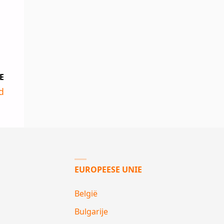
E
d
EUROPEESE UNIE
België
Bulgarije