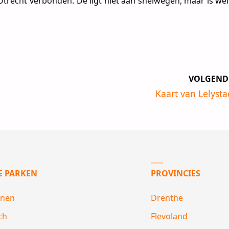
recht verbonden. De ligt niet aan snelwegen, maar is wel
VOLGEND
Kaart van Lelysta
E PARKEN
PROVINCIES
anen
Drenthe
ch
Flevoland