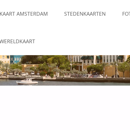
Skip
KAART AMSTERDAM
STEDENKAARTEN
FO
to
content
WERELDKAART