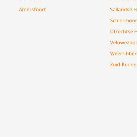
Amersfoort
Sallandse 
Schiermon
Utrechtse 
Veluwezoo
Weerribbe
Zuid-Kenne