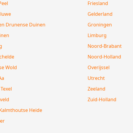
Peel
Friesland
eluwe
Gelderland
en Drunense Duinen
Groningen
inen
Limburg
g
Noord-Brabant
chelde
Noord-Holland
ese Wold
Overijssel
Aa
Utrecht
Texel
Zeeland
veld
Zuid-Holland
Kalmthoutse Heide
er
d