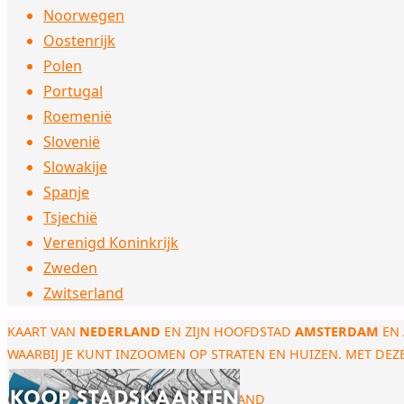
Noorwegen
Oostenrijk
Polen
Portugal
Roemenië
Slovenië
Slowakije
Spanje
Tsjechië
Verenigd Koninkrijk
Zweden
Zwitserland
KAART VAN
NEDERLAND
EN ZIJN HOOFDSTAD
AMSTERDAM
EN 
WAARBIJ JE KUNT INZOOMEN OP STRATEN EN HUIZEN. MET DE
CONTACT
|
SITEMAP