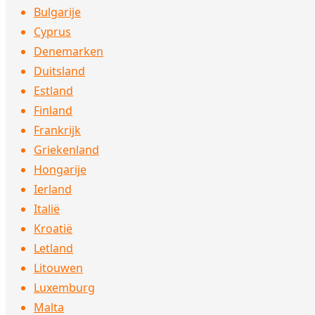
Bulgarije
Cyprus
Denemarken
Duitsland
Estland
Finland
Frankrijk
Griekenland
Hongarije
Ierland
Italië
Kroatië
Letland
Litouwen
Luxemburg
Malta