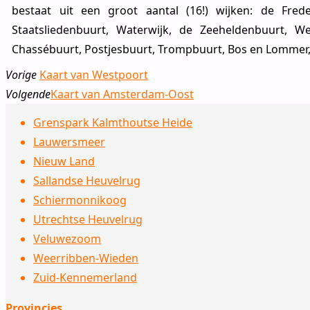
bestaat uit een groot aantal (16!) wijken: de Fre
Staatsliedenbuurt, Waterwijk, de Zeeheldenbuurt, W
Chassébuurt, Postjesbuurt, Trompbuurt, Bos en Lommer, K
Vorige
Kaart van Westpoort
Volgende
Kaart van Amsterdam-Oost
Grenspark Kalmthoutse Heide
Lauwersmeer
Nieuw Land
Sallandse Heuvelrug
Schiermonnikoog
Utrechtse Heuvelrug
Veluwezoom
Weerribben-Wieden
Zuid-Kennemerland
Provincies