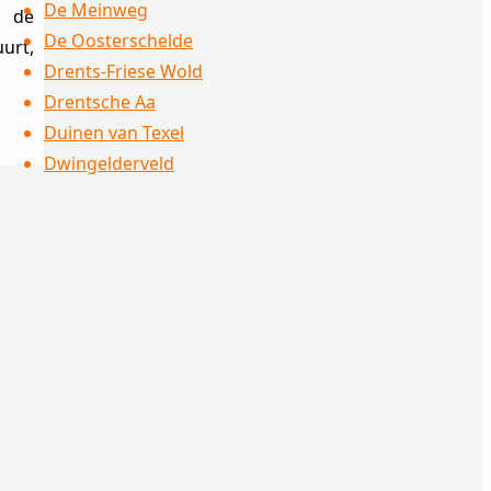
De Meinweg
, de
De Oosterschelde
urt,
Drents-Friese Wold
Drentsche Aa
Duinen van Texel
Dwingelderveld