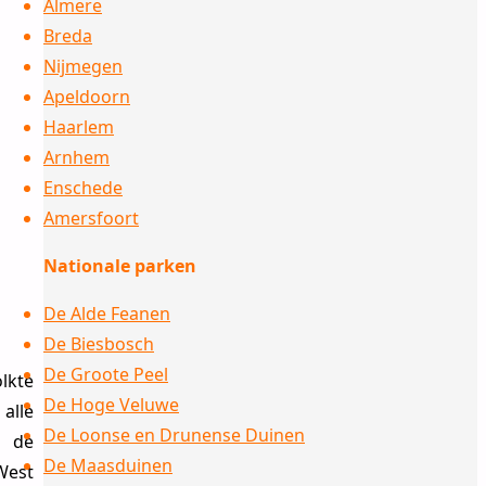
Almere
Breda
Nijmegen
Apeldoorn
Haarlem
Arnhem
Enschede
Amersfoort
Nationale parken
De Alde Feanen
De Biesbosch
De Groote Peel
lkte
De Hoge Veluwe
alle
De Loonse en Drunense Duinen
n de
De Maasduinen
West